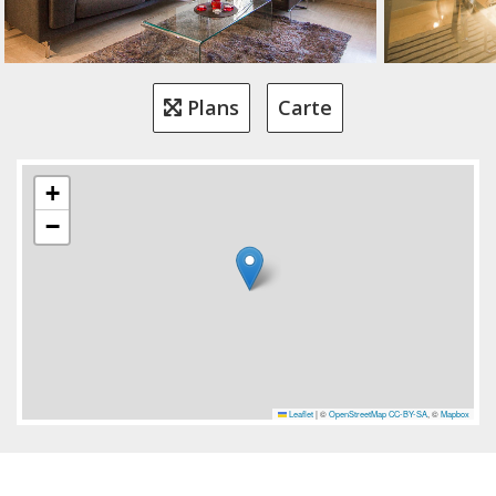
Plans
Carte
+
−
Leaflet
|
©
OpenStreetMap
CC-BY-SA
, ©
Mapbox