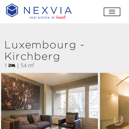
bascul
Luxembourg -
Kirchberg
1
|
54 m²