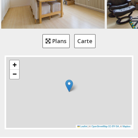
Plans
Carte
+
−
Leaflet
|
©
OpenStreetMap
CC-BY-SA
, ©
Mapbox