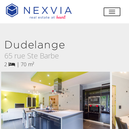
bascul
Dudelange
65 rue Ste Barbe
2
|
70 m²