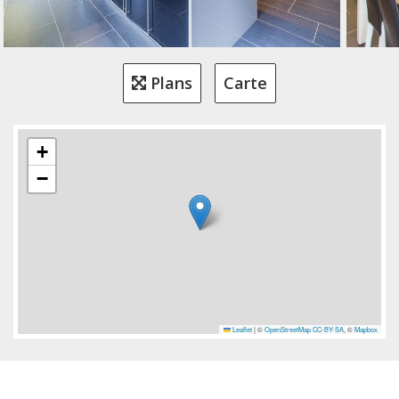
Plans
Carte
+
−
Leaflet
|
©
OpenStreetMap
CC-BY-SA
, ©
Mapbox