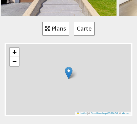
Plans
Carte
+
−
Leaflet
|
©
OpenStreetMap
CC-BY-SA
, ©
Mapbox