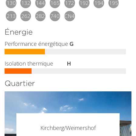
130
132
144
165
172
192
194
195
213
262
282
740
CN4
Énergie
Performance énergétique
G
Isolation thermique
H
Quartier
Kirchberg/Weimershof