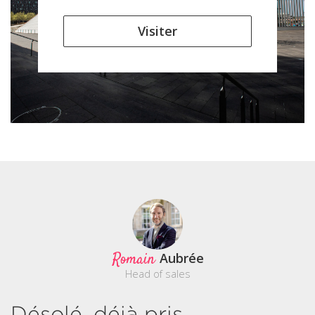
Visiter
Romain
Aubrée
Head of sales
Désolé, déjà pris