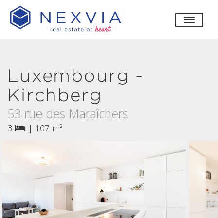
bascul
Luxembourg -
Kirchberg
53 rue des Maraîchers
3
|
107 m²