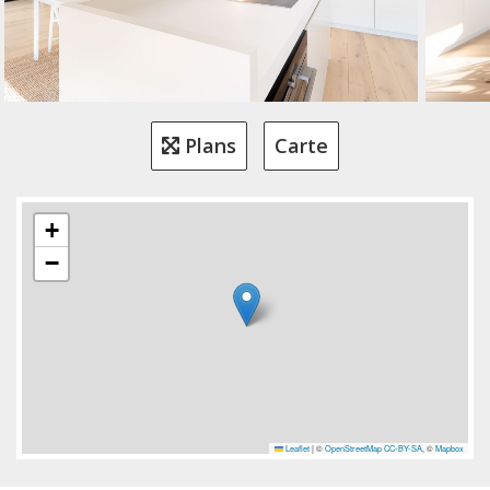
Plans
Carte
+
−
Leaflet
|
©
OpenStreetMap
CC-BY-SA
, ©
Mapbox