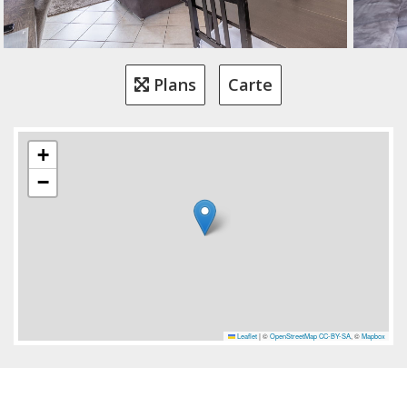
Plans
Carte
+
−
Leaflet
|
©
OpenStreetMap
CC-BY-SA
, ©
Mapbox