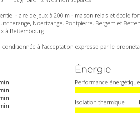
entiel - aire de jeux à 200 m - maison relais et école 
 Huncherange, Noertzange, Pontpierre, Bergem et Bette
ux à Bettembourg
 conditionnée à l'acceptation expresse par le propriétai
Énergie
min
Performance énergétique
min
min
Isolation thermique
min