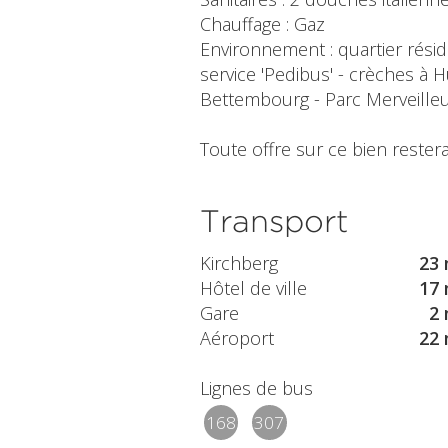
Chauffage : Gaz
Environnement : quartier résid
service 'Pedibus' - crèches à
Bettembourg - Parc Merveille
Toute offre sur ce bien restera
Transport
Kirchberg
23 
Hôtel de ville
17 
Gare
2 
Aéroport
22 
Lignes de bus
168
307