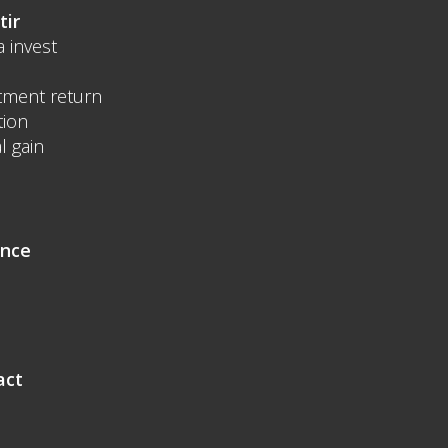
tir
a invest
tment return
tion
l gain
ence
act