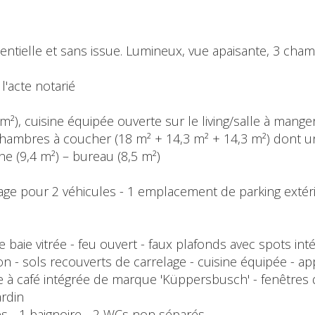
entielle et sans issue. Lumineux, vue apaisante, 3 cha
 l'acte notarié
1 m²), cuisine équipée ouverte sur le living/salle à mange
3 chambres à coucher (18 m² + 14,3 m² + 14,3 m²) dont 
he (9,4 m²) – bureau (8,5 m²)
garage pour 2 véhicules - 1 emplacement de parking exté
ge baie vitrée - feu ouvert - faux plafonds avec spots inté
n - sols recouverts de carrelage - cuisine équipée - a
 à café intégrée de marque 'Küppersbusch' - fenêtres d
ardin
nes - 1 baignoire - 2 WCs non séparés