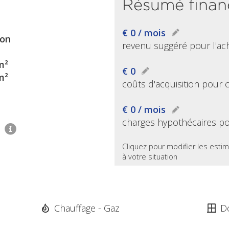
Résumé finan
€ 0 / mois
on
revenu suggéré pour l'ac
m²
€ 0
m²
coûts d'acquisition pour 
€ 0 / mois
charges hypothécaires po
2
Cliquez pour modifier les estim
à votre situation
Chauffage - Gaz
D