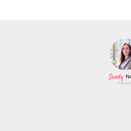
Sandy
N
Advise