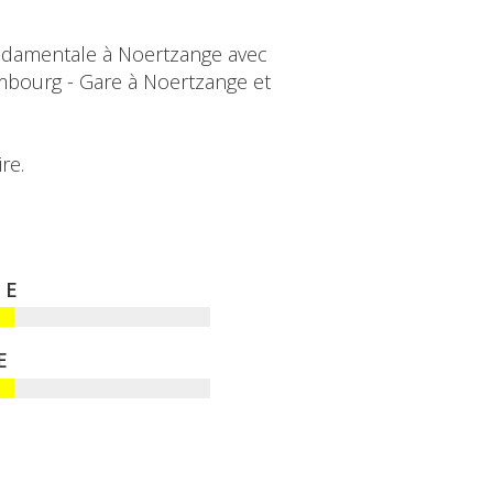
fondamentale à Noertzange avec
mbourg - Gare à Noertzange et
re.
E
E