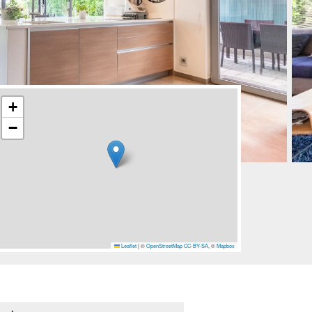
+
−
Leaflet
|
©
OpenStreetMap
CC-BY-SA
, ©
Mapbox