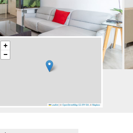
+
−
Leaflet
|
©
OpenStreetMap
CC-BY-SA
, ©
Mapbox