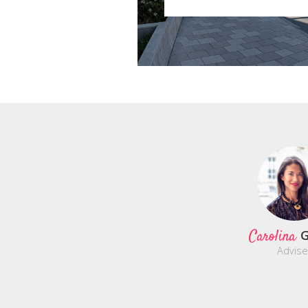
Carolina
G
Advise