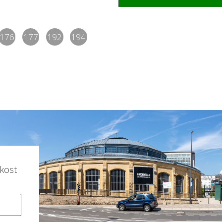
176
177
192
194
kost