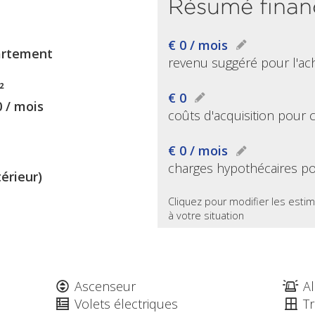
Résumé finan
€ 0 / mois
rtement
revenu suggéré pour l'ac
²
€ 0
0 / mois
coûts d'acquisition pour 
€ 0 / mois
charges hypothécaires po
térieur)
Cliquez pour modifier les estim
à votre situation
Ascenseur
A
Volets électriques
Tr