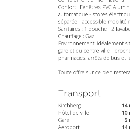
Confort : Fenêtres PVC Aluminiu
automatique - stores électriq
séparée - accessible mobilité r
Sanitaires : 1 douche - 2 lava
Chauffage : Gaz
Environnement: Idéalement sit
gare et du centre-ville - pr
pharmacies, arrêts de bus et 
Toute offre sur ce bien restera
Transport
Kirchberg
14 
Hôtel de ville
10 
Gare
5 
Aéroport
14 