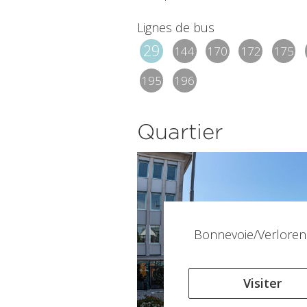
Lignes de bus
29
144
170
172
175
195
196
Quartier
Bonnevoie/Verloren
Visiter