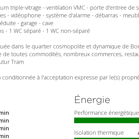
m triple-vitrage - ventilation VMC - porte d'entree de s
ues - vidéophone - système d'alarme - débarras - meubl
éduite - garage - cave
bos - 1 WC séparé - 1 WC non-séparé
uée dans le quartier cosmopolite et dynamique de Bonn
oche de toutes commodités; nombreux commerces, resta
futur Tram
 conditionnée à l'acceptation expresse par le(s) propriét
Énergie
min
Performance énergétique
min
min
Isolation thermique
min