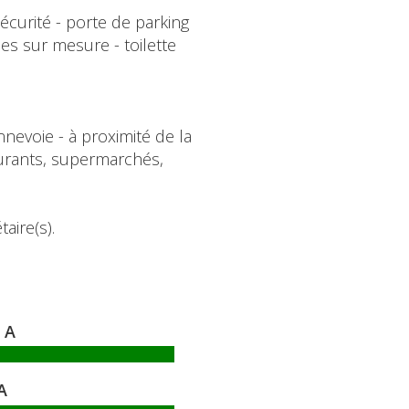
écurité - porte de parking
es sur mesure - toilette
evoie - à proximité de la
urants, supermarchés,
aire(s).
A
A