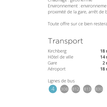
Environnement : environnement
proximité de la gare, arrêt de 
Toute offre sur ce bien restera
Transport
Kirchberg
18 
Hôtel de ville
14 
Gare
2 
Aéroport
18 
Lignes de bus
4
308
812
813
830