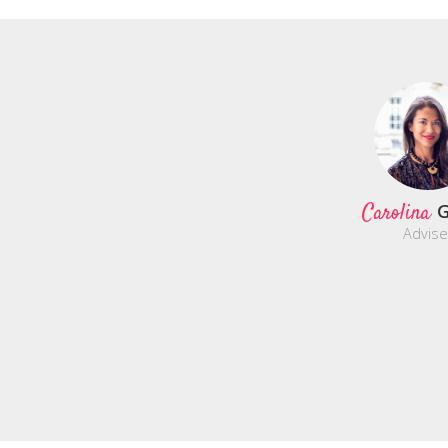
Carolina
G
Advise