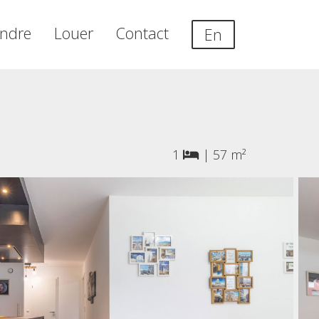
ndre
Louer
Contact
En
1
|
57 m²