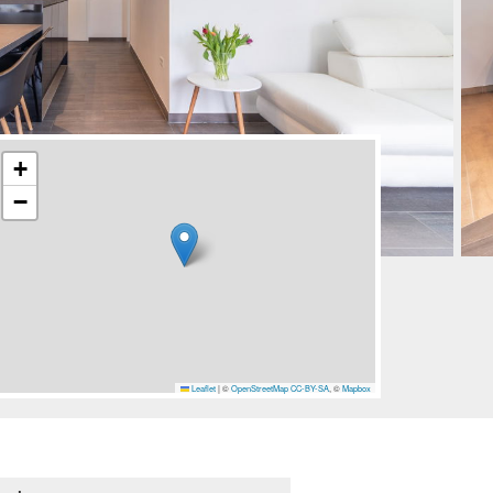
+
−
Leaflet
|
©
OpenStreetMap
CC-BY-SA
, ©
Mapbox