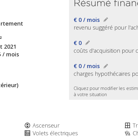
Résumé finan
€ 0 / mois
rtement
revenu suggéré pour l'ac
²
€ 0
et 2021
coûts d'acquisition pour 
5 / mois
€ 0 / mois
charges hypothécaires po
térieur)
Cliquez pour modifier les estim
à votre situation
Ascenseur
Tr
Volets électriques
C