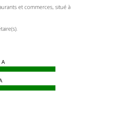
aurants et commerces, situé à
aire(s).
A
A