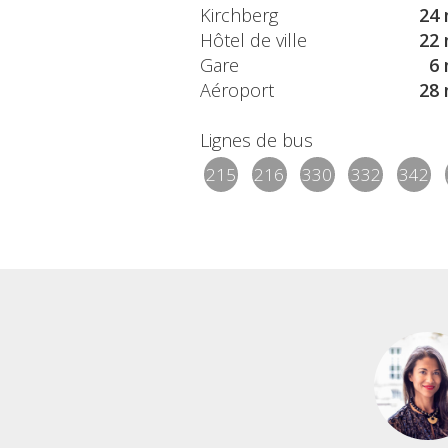
Kirchberg
24 
Hôtel de ville
22 
Gare
6 
Aéroport
28 
Lignes de bus
215
216
330
332
342