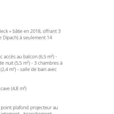
ck » bâtie en 2018, offrant 3
e Dipach) à seulement 14
ec accès au balcon (6,5 m²) -
de nuit (5,5 m²) - 3 chambres à
2,4 m²) - salle de bain avec
 cave (4,8 m²)
 point plafond projecteur au
appartement - branchement