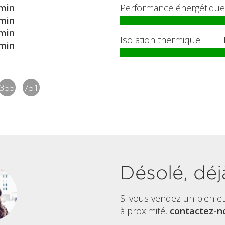
min
Performance énergétique
min
min
Isolation thermique
min
355
751
Désolé, déj
Si vous vendez un bien e
à proximité,
contactez-no