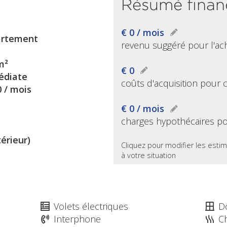
Résumé finan
€ 0 / mois
rtement
revenu suggéré pour l'ac
m²
€ 0
diate
coûts d'acquisition pour 
0 / mois
€ 0 / mois
charges hypothécaires po
térieur)
Cliquez pour modifier les estim
à votre situation
Volets électriques
D
Interphone
C