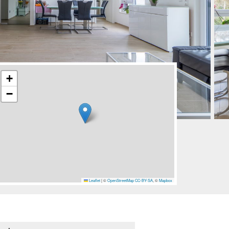
+
−
Leaflet
|
©
OpenStreetMap
CC-BY-SA
, ©
Mapbox