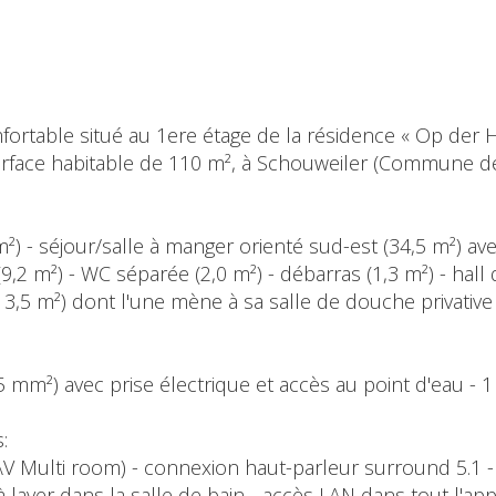
rtable situé au 1ere étage de la résidence « Op der He
rface habitable de 110 m², à Schouweiler (Commune d
 m²) - séjour/salle à manger orienté sud-est (34,5 m²) av
,2 m²) - WC séparée (2,0 m²) - débarras (1,3 m²) - hall 
3,5 m²) dont l'une mène à sa salle de douche privative (
25 mm²) avec prise électrique et accès au point d'eau - 1
:
AV Multi room) - connexion haut-parleur surround 5.1 -
 laver dans la salle de bain - accès LAN dans tout l'