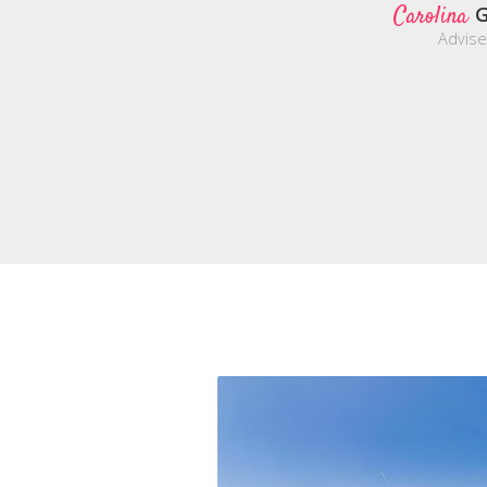
Carolina
G
Advise