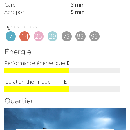
Gare
3 min
Aéroport
5 min
Lignes de bus
7
14
25
29
73
83
93
Énergie
Performance énergétique
E
Isolation thermique
E
Quartier