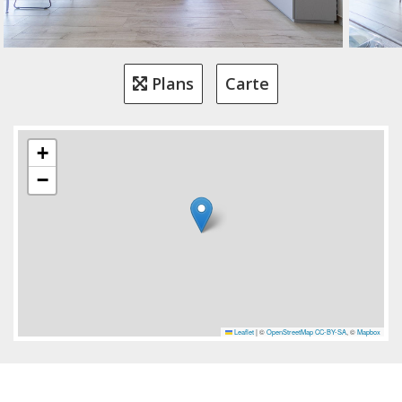
Plans
Carte
+
−
Leaflet
|
©
OpenStreetMap
CC-BY-SA
, ©
Mapbox