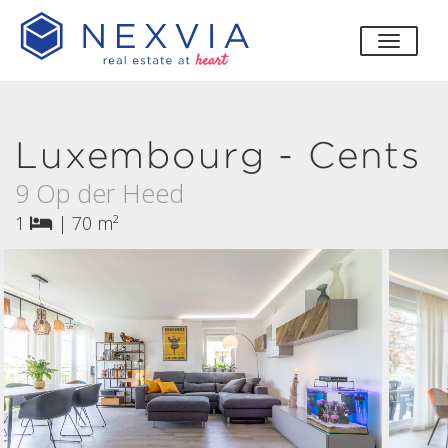
bascul
Luxembourg - Cents
9 Op der Heed
1
|
70 m²