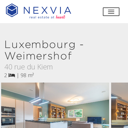
bascul
Luxembourg -
Weimershof
40 rue du Kiem
2
|
98 m²