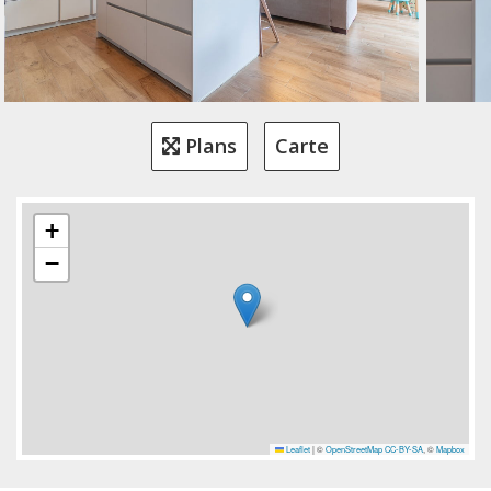
Plans
Carte
+
−
Leaflet
|
©
OpenStreetMap
CC-BY-SA
, ©
Mapbox