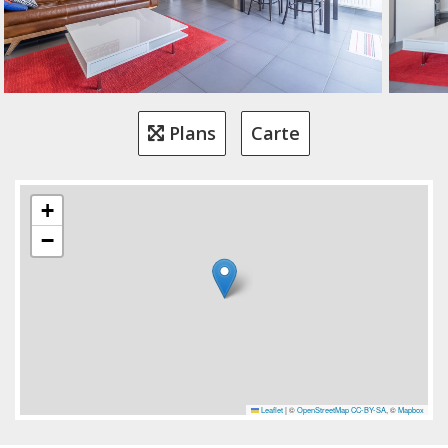
Plans
Carte
+
−
Leaflet
|
©
OpenStreetMap
CC-BY-SA
, ©
Mapbox