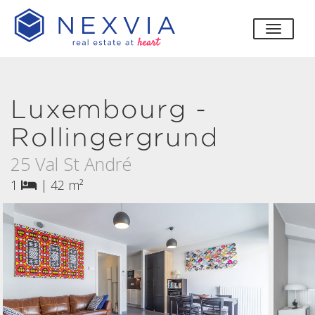
bascul
Luxembourg -
Rollingergrund
25 Val St André
1
|
42 m²