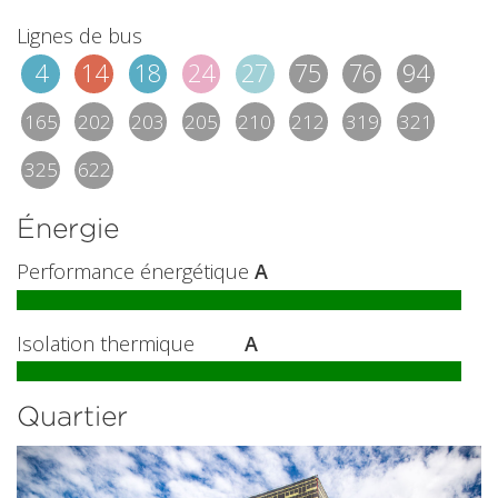
Lignes de bus
4
14
18
24
27
75
76
94
165
202
203
205
210
212
319
321
325
622
Énergie
Performance énergétique
A
Isolation thermique
A
Quartier