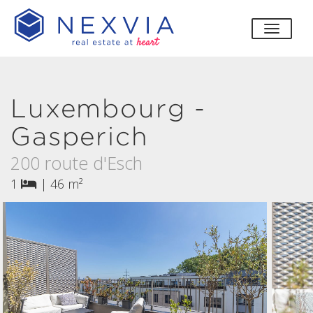
bascul
Luxembourg -
Gasperich
200 route d'Esch
1
|
46 m²