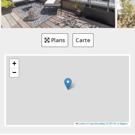
Plans
Carte
+
−
Leaflet
|
©
OpenStreetMap
CC-BY-SA
, ©
Mapbox