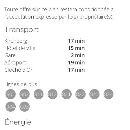
Toute offre sur ce bien restera conditionnée à
l'acceptation expresse par le(s) propriétaire(s).
Transport
Kirchberg
17 min
Hôtel de ville
15 min
Gare
2 min
Aéroport
19 min
Cloche d'Or
17 min
Lignes de bus
801
802
811
812
821
822
823
824
904
C03
Énergie