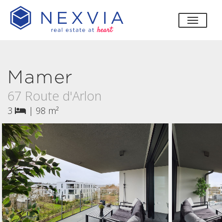
bascul
Mamer
67 Route d'Arlon
3
|
98 m²