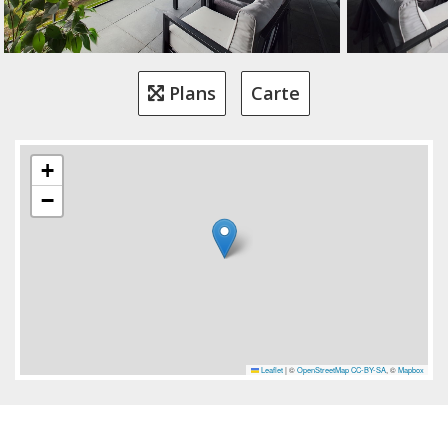
Plans
Carte
+
−
Leaflet
|
©
OpenStreetMap
CC-BY-SA
, ©
Mapbox