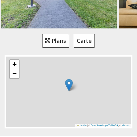
Plans
Carte
+
−
Leaflet
|
©
OpenStreetMap
CC-BY-SA
, ©
Mapbox