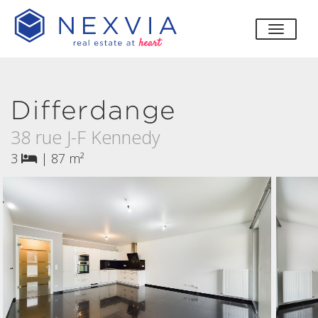
bascul
Differdange
38 rue J-F Kennedy
3
|
87 m²