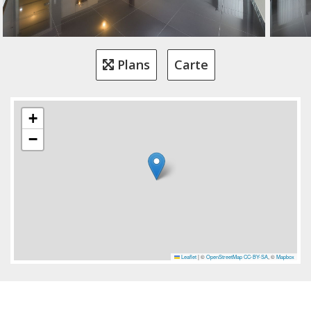
Plans
Carte
+
−
Leaflet
|
©
OpenStreetMap
CC-BY-SA
, ©
Mapbox