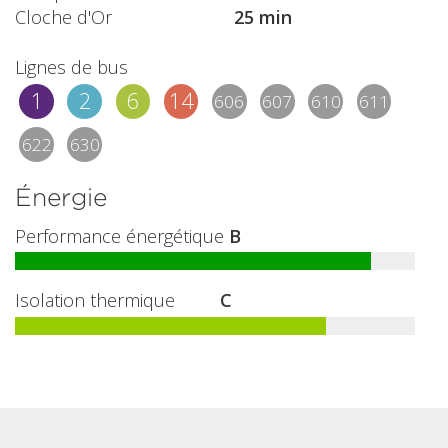
Cloche d'Or
25 min
Lignes de bus
1
2
6
14
606
607
610
611
622
630
Énergie
Performance énergétique
B
Isolation thermique
C