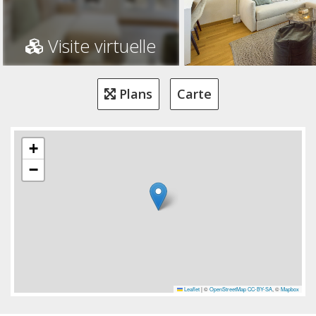
Visite virtuelle
Plans
Carte
+
−
Leaflet
|
©
OpenStreetMap
CC-BY-SA
, ©
Mapbox