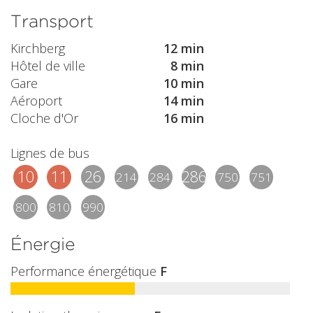
Transport
Kirchberg
12 min
Hôtel de ville
8 min
Gare
10 min
Aéroport
14 min
Cloche d'Or
16 min
Lignes de bus
10
11
26
2865
214
284
750
751
800
810
990
Énergie
Performance énergétique
F