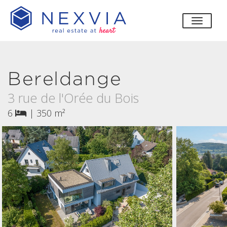
bascul
Bereldange
3 rue de l'Orée du Bois
6
|
350 m²