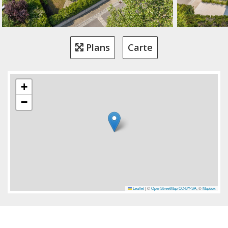
Plans
Carte
+
−
Leaflet
|
©
OpenStreetMap
CC-BY-SA
, ©
Mapbox