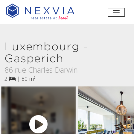
bascul
Luxembourg -
Gasperich
86 rue Charles Darwin
2
|
80 m²