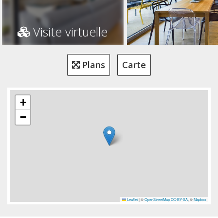
Visite virtuelle
Plans
Carte
+
−
Leaflet
|
©
OpenStreetMap
CC-BY-SA
, ©
Mapbox