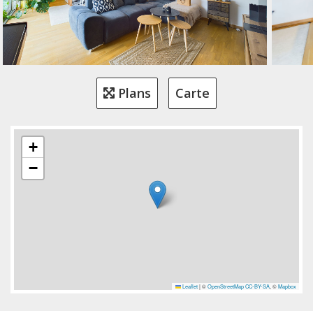
Plans
Carte
+
−
Leaflet
|
©
OpenStreetMap
CC-BY-SA
, ©
Mapbox