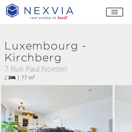
bascul
Luxembourg -
Kirchberg
7 Rue Paul Noesen
2
|
77 m²