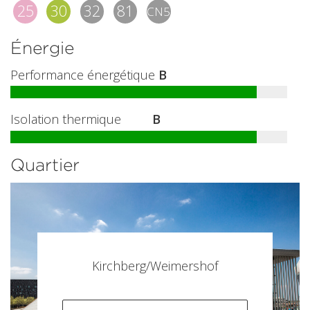
25
30
32
81
CN5
Énergie
Performance énergétique
B
Isolation thermique
B
Quartier
Kirchberg/Weimershof