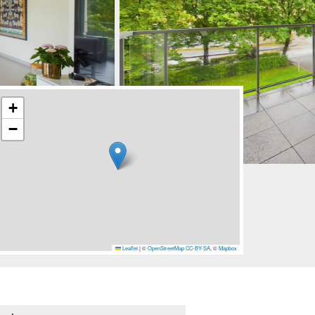
+
−
Leaflet
|
©
OpenStreetMap
CC-BY-SA
, ©
Mapbox