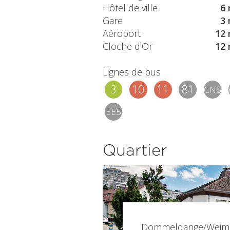
Hôtel de ville
6 
Gare
3 
Aéroport
12 
Cloche d'Or
12 
Lignes de bus
3
10
11
81
CN6
EE5
Quartier
Dommeldange/Weime