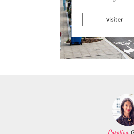
Visiter
Carolina
G