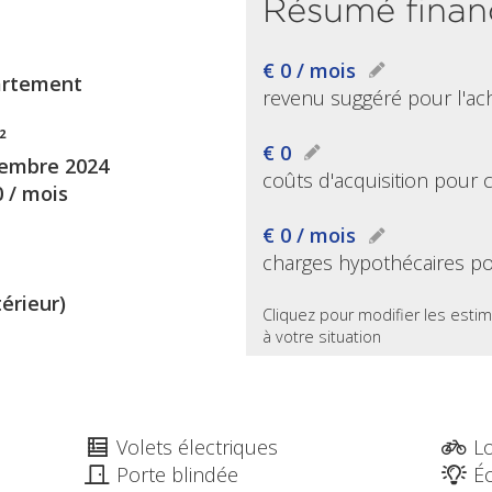
Résumé finan
€ 0 / mois
rtement
revenu suggéré pour l'ac
²
€ 0
embre 2024
coûts d'acquisition pour 
0 / mois
€ 0 / mois
charges hypothécaires po
térieur)
Cliquez pour modifier les estim
à votre situation
Volets électriques
Lo
Porte blindée
Éc