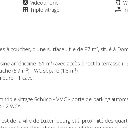
Vidéophone
W
Triple vitrage
In
s à coucher, d'une surface utile de 87 m², situé à Do
uisine américaine (51 m²) avec accès direct la terrasse 
uche (5.7 m²) - WC séparé (1.8 m²)
rieure - 1 cave
m triple vitrage Schüco - VMC - porte de parking automa
s - 2 WCs
-est de la ville de Luxembourg et à proximité des quar
 offre un large choix de restaurants et de commerces de 