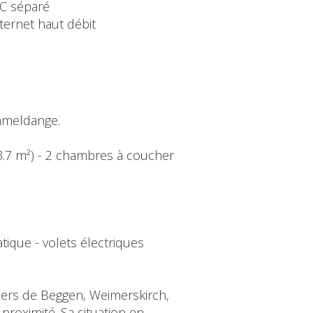
C séparé
ternet haut débit
mmeldange.
(13.7 m²) - 2 chambres à coucher
tique - volets électriques
tiers de Beggen, Weimerskirch,
proximité. Sa situation en