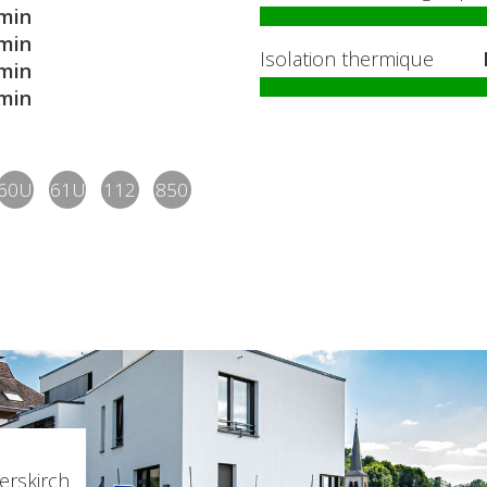
min
min
Isolation thermique
min
min
60U
61U
112
850
rskirch