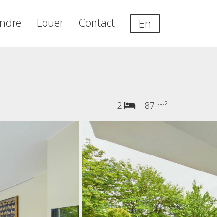
ndre
Louer
Contact
En
2
|
87 m²