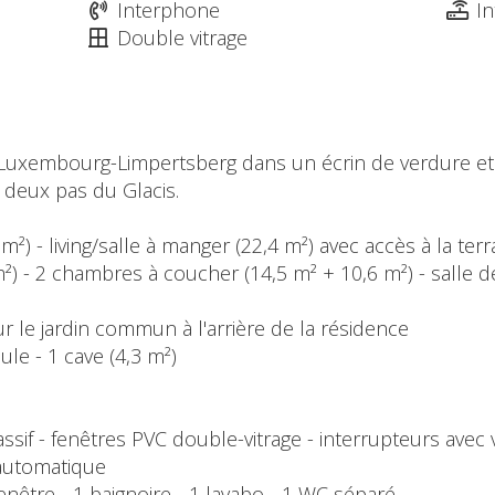
Interphone
In
Double vitrage
à Luxembourg-Limpertsberg dans un écrin de verdure et
à deux pas du Glacis.
1 m²) - living/salle à manger (22,4 m²) avec accès à la ter
²) - 2 chambres à coucher (14,5 m² + 10,6 m²) - salle de
ur le jardin commun à l'arrière de la résidence
ule - 1 cave (4,3 m²)
if - fenêtres PVC double-vitrage - interrupteurs avec va
 automatique
 fenêtre - 1 baignoire - 1 lavabo - 1 WC séparé