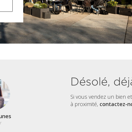
Désolé, déj
Si vous vendez un bien e
à proximité,
contactez-no
unes
r