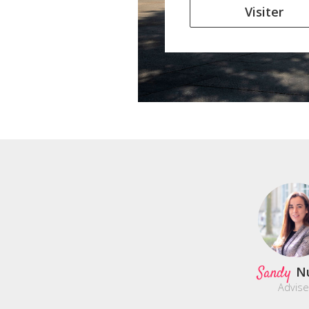
Visiter
Sandy
N
Advise