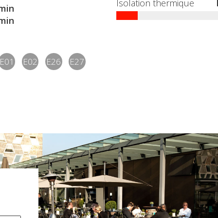
Isolation thermique
min
min
E01
E02
E26
E27