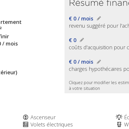
Résumé finan
€ 0 / mois
rtement
revenu suggéré pour l'ac
²
inir
€ 0
0 / mois
coûts d'acquisition pour 
€ 0 / mois
charges hypothécaires po
térieur)
Cliquez pour modifier les estim
à votre situation
Ascenseur
Éc
Volets électriques
W