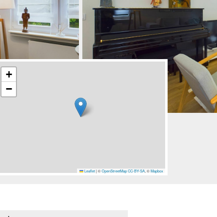
+
−
Leaflet
|
©
OpenStreetMap
CC-BY-SA
, ©
Mapbox