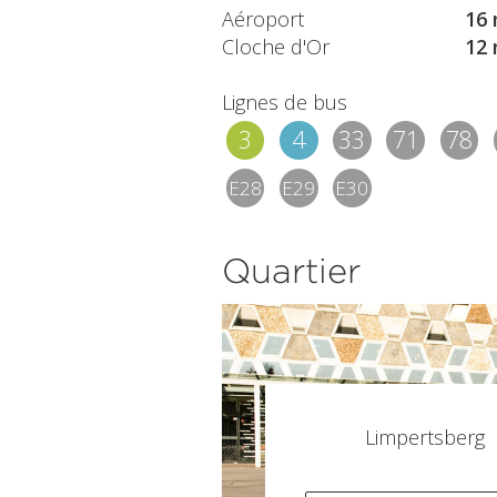
Aéroport
16 
Cloche d'Or
12 
Lignes de bus
3
4
33
71
78
E28
E29
E30
Quartier
Limpertsberg