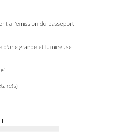
nt à l'émission du passeport
ée d'une grande et lumineuse
e”.
aire(s).
I