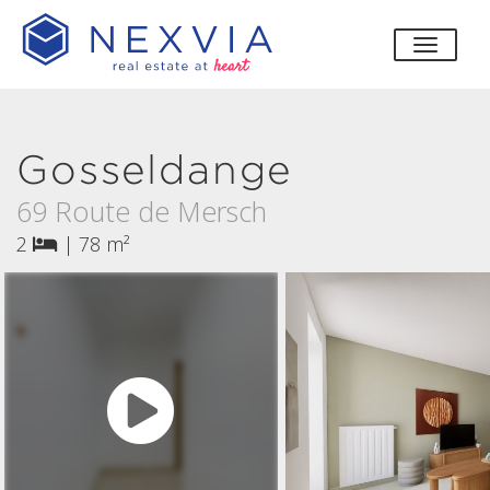
bascul
Gosseldange
69 Route de Mersch
2
|
78 m²