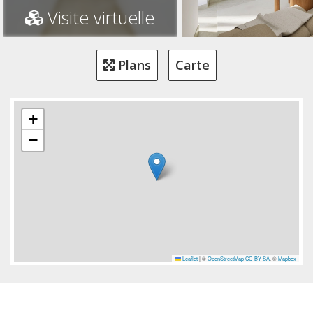
Visite virtuelle
Plans
Carte
+
−
Leaflet
|
©
OpenStreetMap
CC-BY-SA
, ©
Mapbox