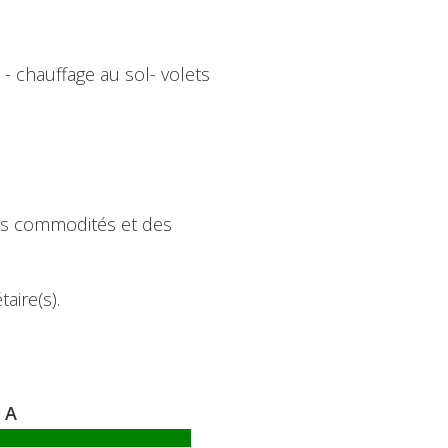
 - chauffage au sol- volets
es commodités et des
aire(s).
A