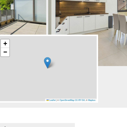
+
−
Leaflet
|
©
OpenStreetMap
CC-BY-SA
, ©
Mapbox