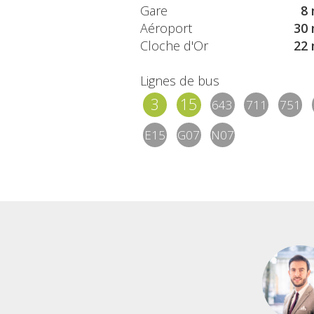
Gare
8 
Aéroport
30 
Cloche d'Or
22 
Lignes de bus
3
15
643
711
751
E15
G07
N07