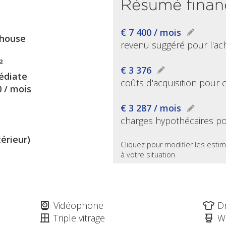
Résumé finan
€ 7 400 / mois
house
revenu suggéré pour l'ac
²
€ 3 376
diate
coûts d'acquisition pour 
0 / mois
€ 3 287 / mois
charges hypothécaires po
térieur)
Cliquez pour modifier les estim
à votre situation
Vidéophone
D
Triple vitrage
W