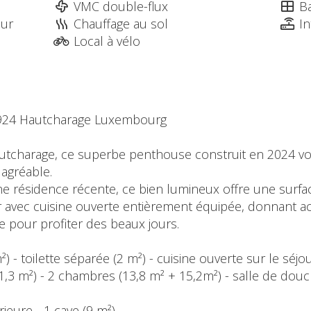
VMC double-flux
Ba
eur
Chauffage au sol
In
Local à vélo
4924 Hautcharage Luxembourg
tcharage, ce superbe penthouse construit en 2024 vou
agréable.
e résidence récente, ce bien lumineux offre une surfac
 avec cuisine ouverte entièrement équipée, donnant ac
e pour profiter des beaux jours.
m²) - toilette séparée (2 m²) - cuisine ouverte sur le séj
1,3 m²) - 2 chambres (13,8 m² + 15,2m²) - salle de dou
rieure - 1 cave (9 m²)