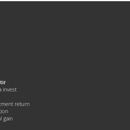
tir
a invest
tment return
tion
l gain