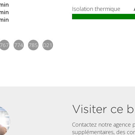
min
Isolation thermique
min
min
767
774
785
D21
Visiter ce b
Contactez notre agence p
supplémentaires, des co