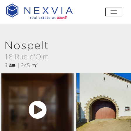
bascul
Nospelt
18 Rue d'Olm
6
|
245 m²