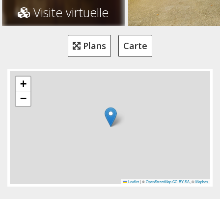
Visite virtuelle
Plans
Carte
+
−
Leaflet
|
©
OpenStreetMap
CC-BY-SA
, ©
Mapbox