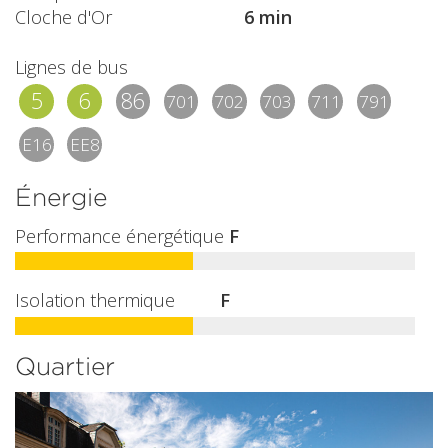
Cloche d'Or
6 min
Lignes de bus
5
6
86
701
702
703
711
791
E16
EE8
Énergie
Performance énergétique
F
Isolation thermique
F
Quartier