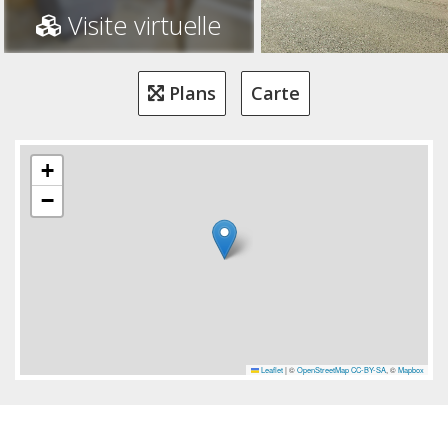
Visite virtuelle
Plans
Carte
+
−
Leaflet
|
©
OpenStreetMap
CC-BY-SA
, ©
Mapbox