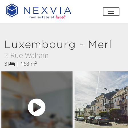
bascul
Luxembourg - Merl
2 Rue Walram
3
|
168 m²