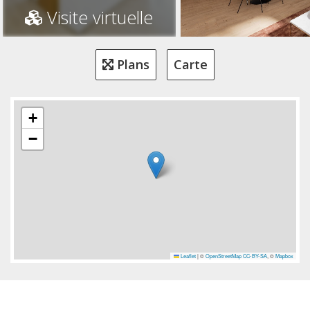
Visite virtuelle
Plans
Carte
+
−
Leaflet
|
©
OpenStreetMap
CC-BY-SA
, ©
Mapbox