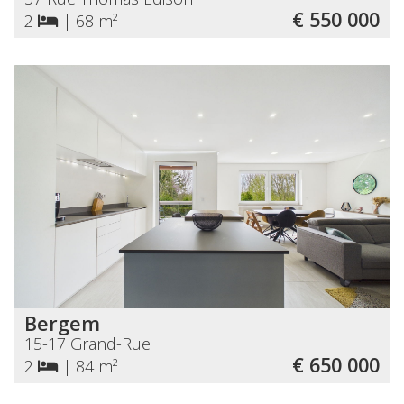
€ 550 000
2
|
68 m²
Bergem
15-17 Grand-Rue
€ 650 000
2
|
84 m²