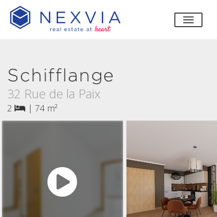
bascul
Schifflange
32 Rue de la Paix
2
|
74 m²