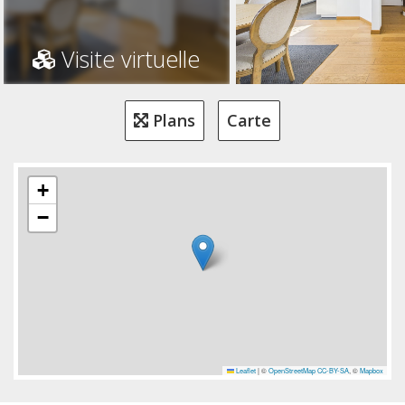
Visite virtuelle
Plans
Carte
+
−
Leaflet
|
©
OpenStreetMap
CC-BY-SA
, ©
Mapbox