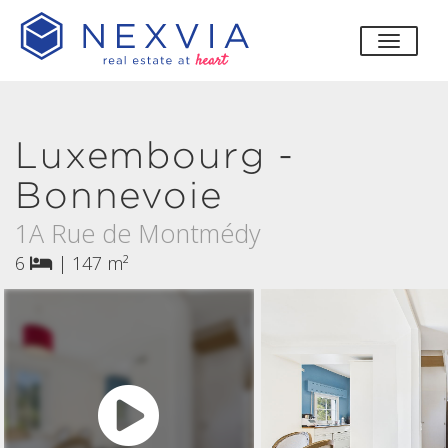
bascul
Luxembourg -
Bonnevoie
1A Rue de Montmédy
6
|
147 m²