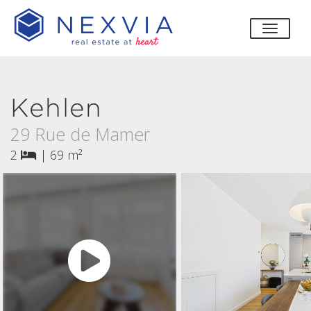
bascul
Kehlen
29 Rue de Mamer
2
|
69 m²