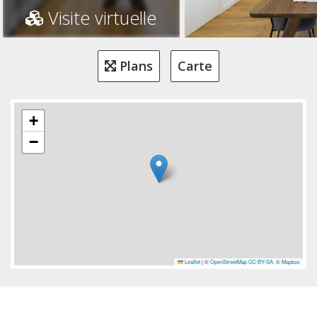
Visite virtuelle
Plans
Carte
+
−
Leaflet
|
©
OpenStreetMap
CC-BY-SA
, ©
Mapbox