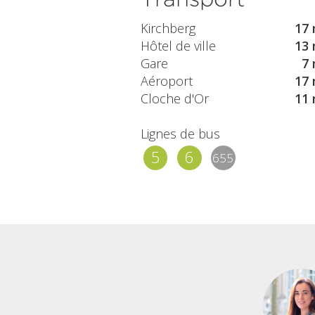
Kirchberg
17 
Hôtel de ville
13 
Gare
7 
Aéroport
17 
Cloche d'Or
11 
Lignes de bus
5
6
655