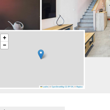
+
−
Leaflet
|
©
OpenStreetMap
CC-BY-SA
, ©
Mapbox