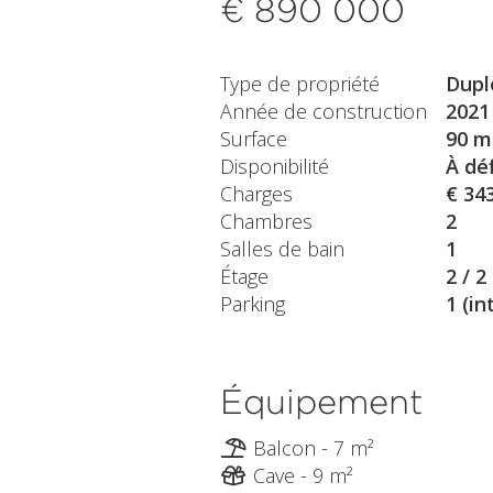
€ 890 000
Type de propriété
Dupl
Année de construction
2021
Surface
90 m
Disponibilité
À déf
Charges
€ 34
Chambres
2
Salles de bain
1
Étage
2 / 2
Parking
1 (in
Équipement
Balcon - 7 m²
Cave - 9 m²