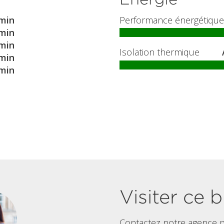
min
Performance énergétique
min
min
Isolation thermique
min
min
Visiter ce b
Contactez notre agence p