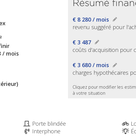
Résumé finan
€ 8 280 / mois
ex
revenu suggéré pour l'ac
²
€ 3 487
inir
coûts d'acquisition pour 
3 / mois
€ 3 680 / mois
charges hypothécaires po
térieur)
Cliquez pour modifier les estim
à votre situation
Porte blindée
Lo
Interphone
Éc