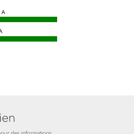
A
A
ien
our des informations