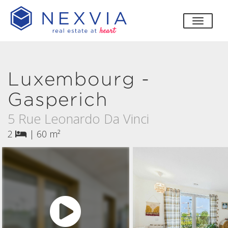
bascul
Luxembourg -
Gasperich
5 Rue Leonardo Da Vinci
2
|
60 m²