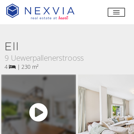
bascul
Ell
9 Uewerpallenerstrooss
4
|
230 m²