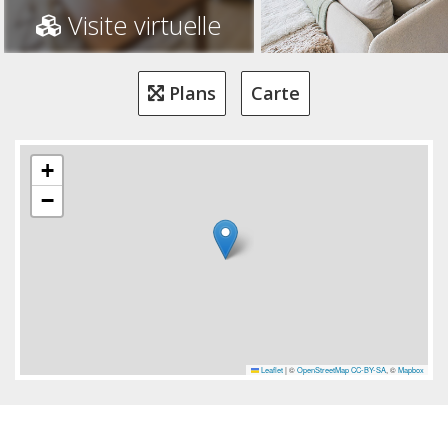
Visite virtuelle
Plans
Carte
+
−
Leaflet
|
©
OpenStreetMap
CC-BY-SA
, ©
Mapbox