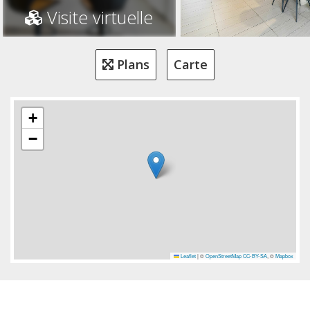
Visite virtuelle
Plans
Carte
+
−
Leaflet
|
©
OpenStreetMap
CC-BY-SA
, ©
Mapbox