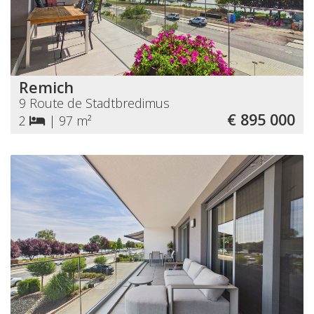
Remich
9 Route de Stadtbredimus
€ 895 000
2
|
97 m²