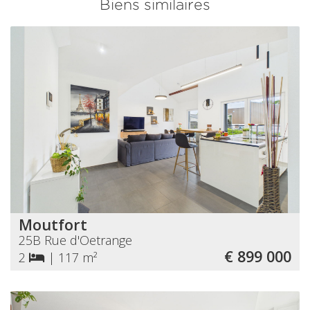
Biens similaires
Moutfort
25B Rue d'Oetrange
€ 899 000
2
|
117 m²