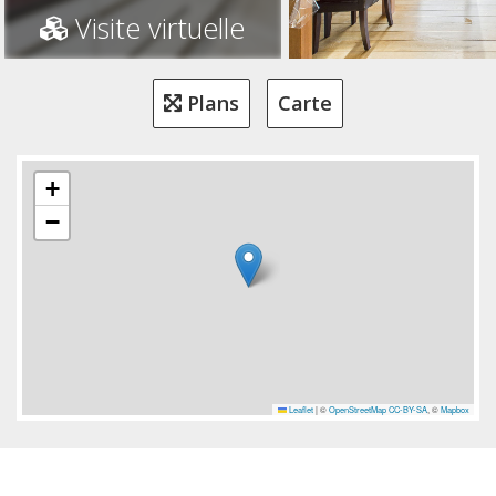
Visite virtuelle
Plans
Carte
+
−
Leaflet
|
©
OpenStreetMap
CC-BY-SA
, ©
Mapbox