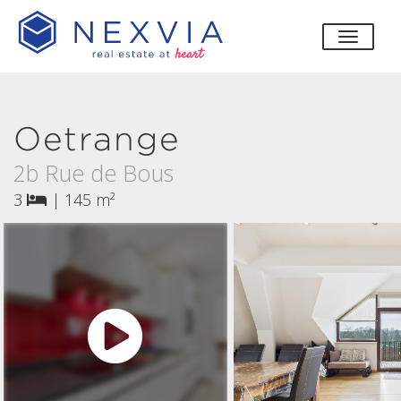
bascul
Oetrange
2b Rue de Bous
3
|
145 m²