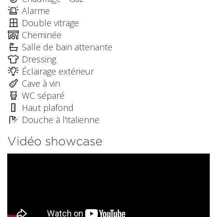
Alarme
Double vitrage
Cheminée
Salle de bain attenante
Dressing
Éclairage extérieur
Cave à vin
WC séparé
Haut plafond
Douche à l'italienne
Vidéo showcase