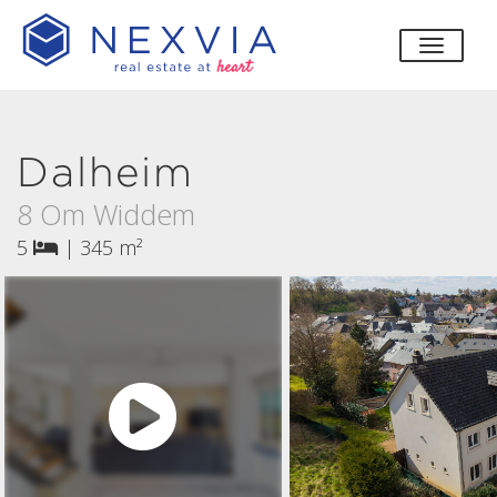
bascul
Dalheim
8 Om Widdem
5
|
345 m²