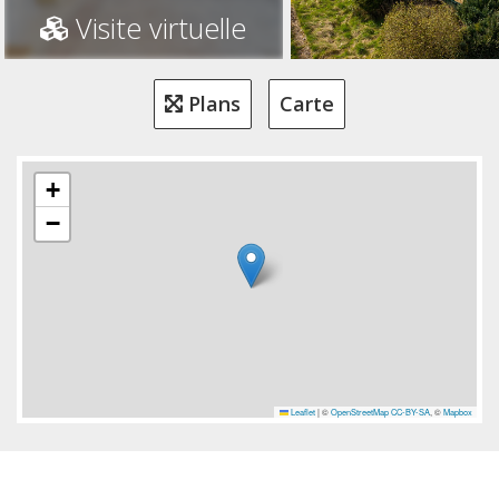
Visite virtuelle
Plans
Carte
+
−
Leaflet
|
©
OpenStreetMap
CC-BY-SA
, ©
Mapbox