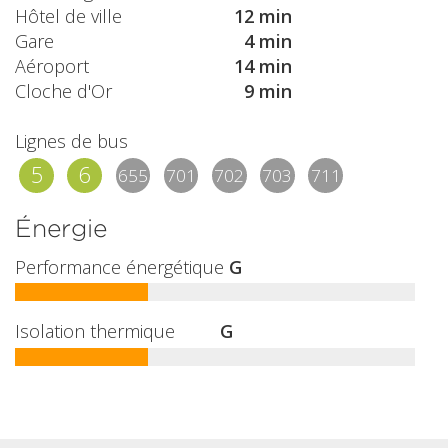
Hôtel de ville
12 min
Gare
4 min
Aéroport
14 min
Cloche d'Or
9 min
Lignes de bus
5
6
655
701
702
703
711
Énergie
Performance énergétique
G
Isolation thermique
G