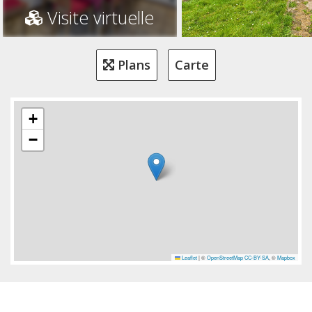
Visite virtuelle
Plans
Carte
+
−
Leaflet
|
©
OpenStreetMap
CC-BY-SA
, ©
Mapbox