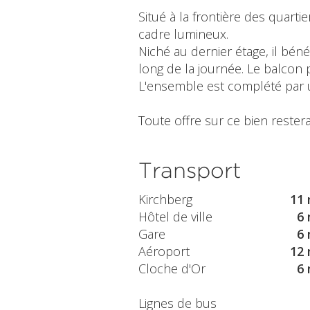
Situé à la frontière des quar
cadre lumineux.
Niché au dernier étage, il bén
long de la journée. Le balcon 
L'ensemble est complété par un
Toute offre sur ce bien restera
Transport
Kirchberg
11 
Hôtel de ville
6 
Gare
6 
Aéroport
12 
Cloche d'Or
6 
Lignes de bus