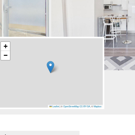
+
−
Leaflet
|
©
OpenStreetMap
CC-BY-SA
, ©
Mapbox