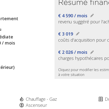
Résumé finan
€ 4 590 / mois
rtement
revenu suggéré pour l'ac
²
€ 3 019
diate
coûts d'acquisition pour 
0 / mois
€ 2 026 / mois
charges hypothécaires po
térieur)
Cliquez pour modifier les estim
à votre situation
Chauffage - Gaz
D
Ascenseur