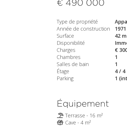
€ 490 000
Type de propriété
Appa
Année de construction
1971
Surface
42 m
Disponibilité
Immé
Charges
€ 30
Chambres
1
Salles de bain
1
Étage
4 / 4
Parking
1 (in
Équipement
Terrasse - 16 m²
Cave - 4 m²