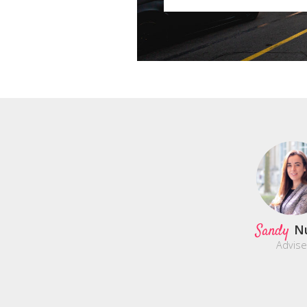
Sandy
N
Advise