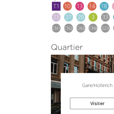
T1
10
13
14
18
23
27
29
3
33
CN1
CN2
CN3
CN8
223
Quartier
Gare/Hollerich
Visiter