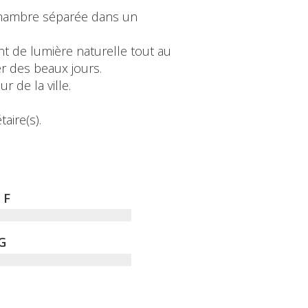
 chambre séparée dans un
nt de lumière naturelle tout au
er des beaux jours.
 de la ville.
aire(s).
F
G