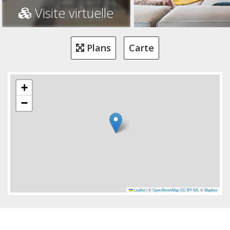
Visite virtuelle
Plans
Carte
+
−
Leaflet
|
©
OpenStreetMap
CC-BY-SA
, ©
Mapbox