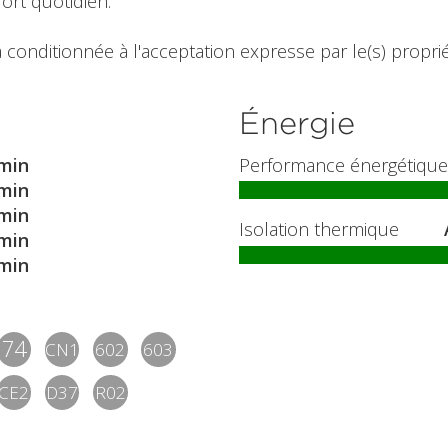
ort quotidien.
 conditionnée à l'acceptation expresse par le(s) propriét
Énergie
min
Performance énergétique
min
min
Isolation thermique
min
min
74
CN1
602
603
CE2
D37
R02