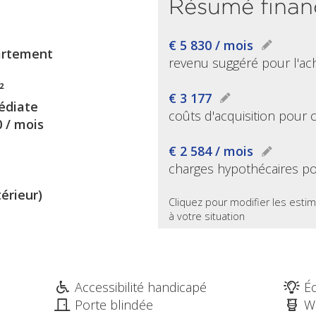
Résumé finan
€ 5 830 / mois
rtement
revenu suggéré pour l'ac
²
€ 3 177
diate
coûts d'acquisition pour 
0 / mois
€ 2 584 / mois
charges hypothécaires po
térieur)
Cliquez pour modifier les estim
à votre situation
Accessibilité handicapé
Éc
Porte blindée
W