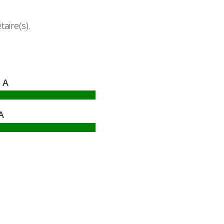
aire(s).
A
A