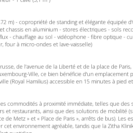
72 m) - copropriété de standing et élégante équipée d'
ge et chassis en aluminium - stores électriques - sols re
 flux - chauffage au sol - vidéophone - fibre optique - 
r, four à micro-ondes et lave-vaisselle)
russe, de l'avenue de la Liberté et de la place de Pari
uxembourg-Ville, ce bien bénéficie d'un emplacement priv
-ville (Royal Hamilius) accessible en 15 minutes à pied 
ses commodités à proximité immédiate, telles que des 
 et restaurants, ainsi que des solutions de mobilité (st
 de Metz » et « Place de Paris », arrêts de bus). Les es
 cet environnement agréable, tandis que la Zitha Klini