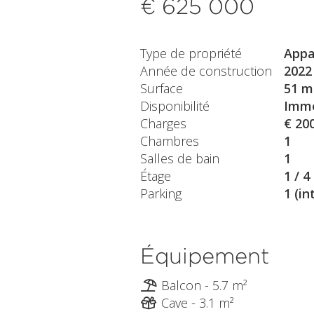
€ 625 000
Type de propriété
Appa
Année de construction
2022
Surface
51 m
Disponibilité
Immé
Charges
€ 20
Chambres
1
Salles de bain
1
Étage
1 / 4
Parking
1 (in
Équipement
Balcon - 5.7 m²
Cave - 3.1 m²