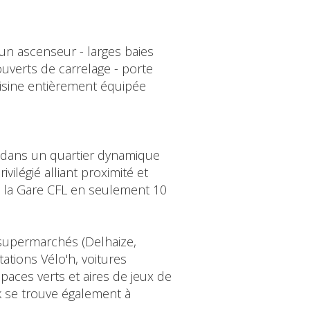
un ascenseur - larges baies
couverts de carrelage - porte
cuisine entièrement équipée
s, dans un quartier dynamique
ilégié alliant proximité et
et la Gare CFL en seulement 10
supermarchés (Delhaize,
ations Vélo'h, voitures
paces verts et aires de jeux de
k se trouve également à