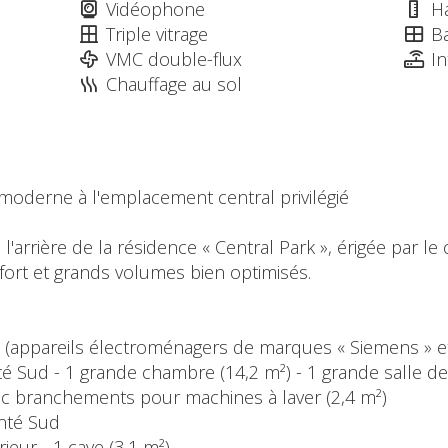
Vidéophone
H
Triple vitrage
Ba
VMC double-flux
In
Chauffage au sol
oderne à l'emplacement central privilégié
'arrière de la résidence « Central Park », érigée par le
nfort et grands volumes bien optimisés.
e (appareils électroménagers de marques « Siemens » et «
nté Sud - 1 grande chambre (14,2 m²) - 1 grande salle d
vec branchements pour machines à laver (2,4 m²)
enté Sud
rieur - 1 cave (3,1 m²)