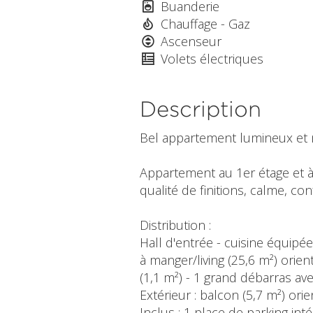
Buanderie
Chauffage - Gaz
Ascenseur
Volets électriques
Description
Bel appartement lumineux et m
Appartement au 1er étage et à l
qualité de finitions, calme, co
Distribution :
Hall d'entrée - cuisine équipé
à manger/living (25,6 m²) orie
(1,1 m²) - 1 grand débarras a
Extérieur : balcon (5,7 m²) ori
Inclus : 1 place de parking inté