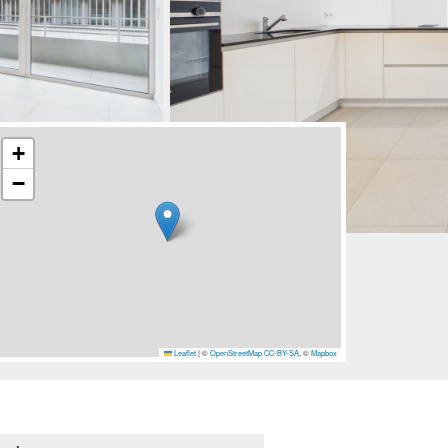
+
−
Leaflet
|
©
OpenStreetMap
CC-BY-SA
, ©
Mapbox