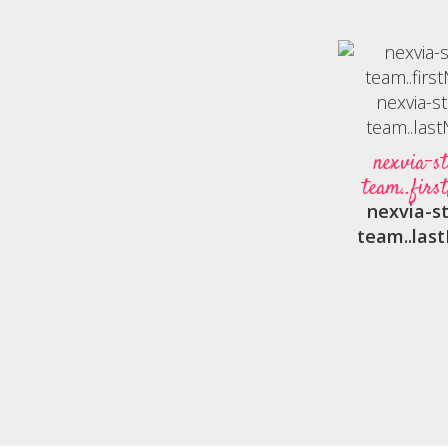
nexvia-st
team..fir
nexvia-st
team..la