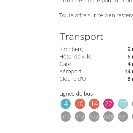
proximité directe pour un conf
Toute offre sur ce bien restera
Transport
Kirchberg
9 
Hôtel de ville
6 
Gare
4 
Aéroport
14 
Cloche d'Or
8 
Lignes de bus
4
10
14
22
27
611
612
622
623
691