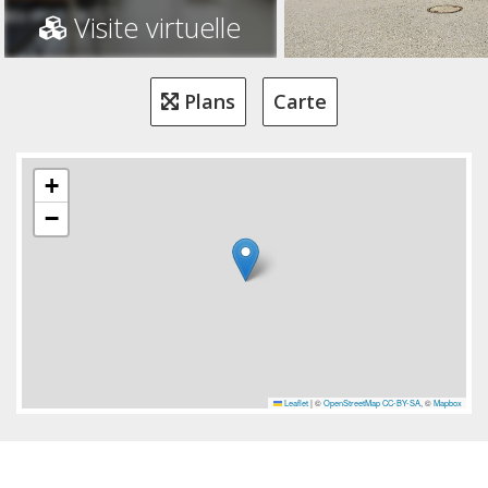
Visite virtuelle
Plans
Carte
+
−
Leaflet
|
©
OpenStreetMap
CC-BY-SA
, ©
Mapbox