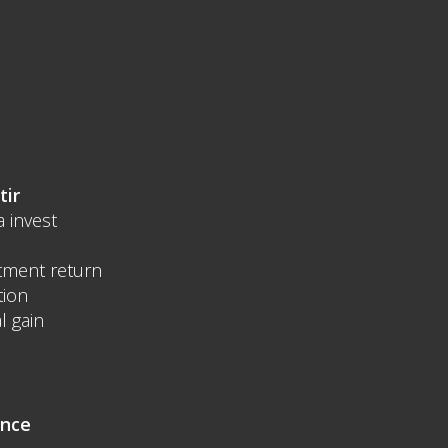
tir
a invest
tment return
tion
l gain
ence