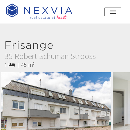
bascul
Frisange
35 Robert Schuman Strooss
1
|
45 m²