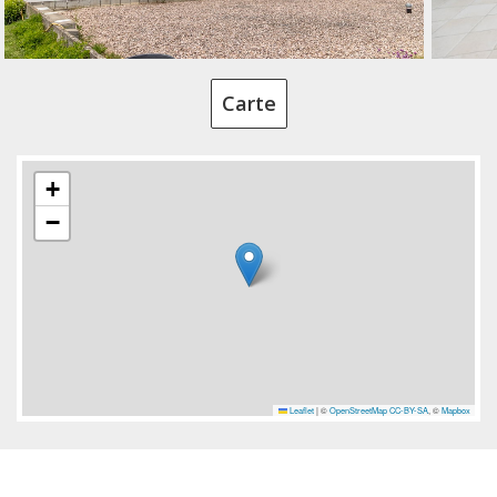
Carte
+
−
Leaflet
|
©
OpenStreetMap
CC-BY-SA
, ©
Mapbox