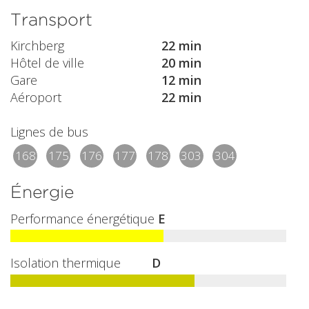
Transport
Kirchberg
22 min
Hôtel de ville
20 min
Gare
12 min
Aéroport
22 min
Lignes de bus
168
175
176
177
178
303
304
Énergie
Performance énergétique
E
Isolation thermique
D