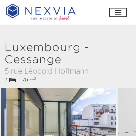
bascul
Luxembourg -
Cessange
5 rue Léopold Hoffmann
2
|
70 m²