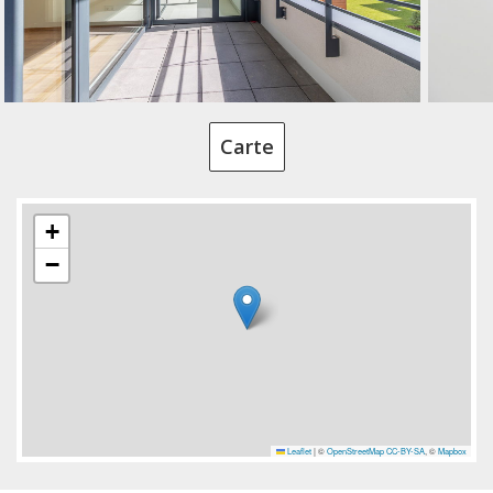
Carte
+
−
Leaflet
|
©
OpenStreetMap
CC-BY-SA
, ©
Mapbox