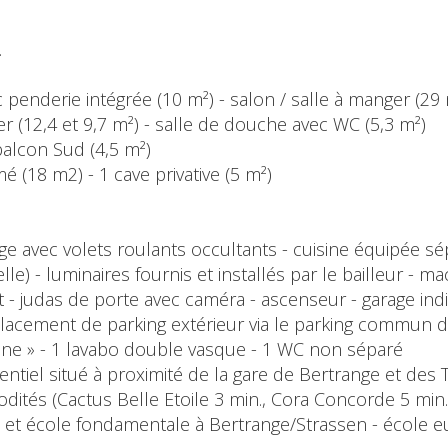
.
ec penderie intégrée (10 m²) - salon / salle à manger (2
r (12,4 et 9,7 m²) - salle de douche avec WC (5,3 m²)
 balcon Sud (4,5 m²)
mé (18 m2) - 1 cave privative (5 m²)
ge avec volets roulants occultants - cuisine équipée sép
lle) - luminaires fournis et installés par le bailleur - m
 - judas de porte avec caméra - ascenseur - garage ind
acement de parking extérieur via le parking commun d
ienne » - 1 lavabo double vasque - 1 WC non séparé
entiel situé à proximité de la gare de Bertrange et des
és (Cactus Belle Etoile 3 min., Cora Concorde 5 min.)
is et école fondamentale à Bertrange/Strassen - école