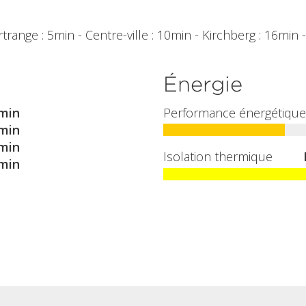
range : 5min - Centre-ville : 10min - Kirchberg : 16min 
Énergie
min
Performance énergétique
min
min
Isolation thermique
min