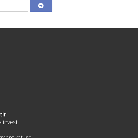
tir
a invest
tment return