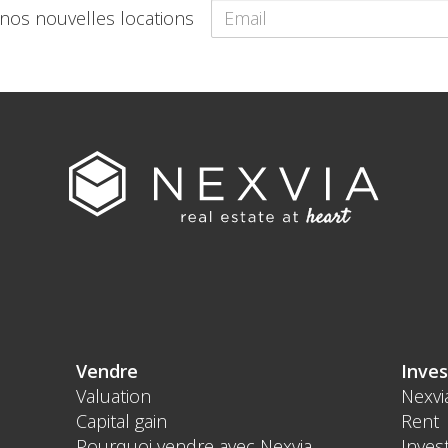
 nos nouvelles locations
Vendre
Inves
Valuation
Nexvi
Capital gain
Rent
Pourquoi vendre avec Nexvia
Inves