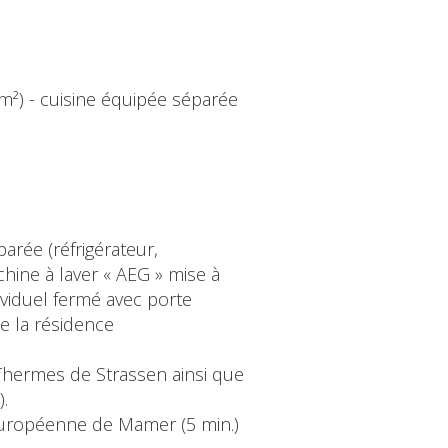
9 m²) - cuisine équipée séparée
arée (réfrigérateur,
achine à laver « AEG » mise à
ividuel fermé avec porte
e la résidence
 Thermes de Strassen ainsi que
.
 européenne de Mamer (5 min.)