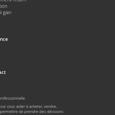
tion
l gain
ence
act
rofessionnelle.
ur vous aider à acheter, vendre,
s permettre de prendre des décisions