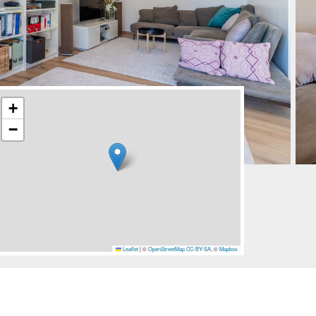
+
−
Leaflet
|
©
OpenStreetMap
CC-BY-SA
, ©
Mapbox