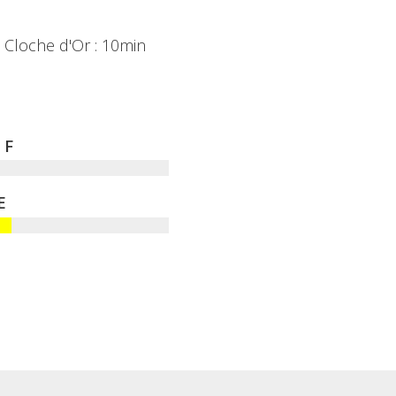
- Cloche d'Or : 10min
F
E