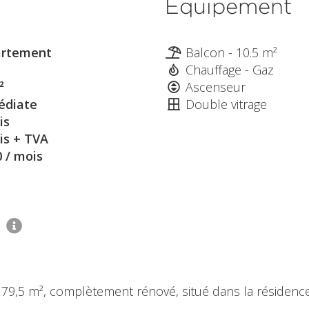
Équipement
rtement
Balcon - 10.5 m²
Chauffage - Gaz
²
Ascenseur
diate
Double vitrage
is
is + TVA
0 / mois
1
79,5 m², complètement rénové, situé dans la résidenc