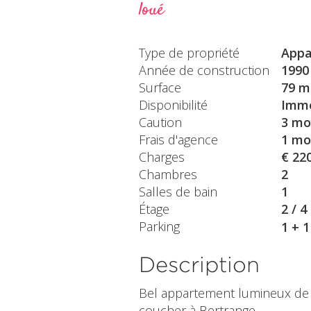
loué
Type de propriété
Appa
Année de construction
1990
Surface
79 m
Disponibilité
Immé
Caution
3 mo
Frais d'agence
1 mo
Charges
€ 22
Chambres
2
Salles de bain
1
Étage
2 / 4
Parking
1 + 
Description
Bel appartement lumineux de 
coucher à Bertrange.