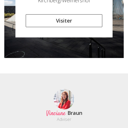
Kirchberg/Weimershof
Visiter
Vinciane
Braun
Adviser