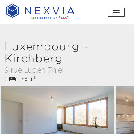
bascul
Luxembourg -
Kirchberg
9 rue Lucien Thiel
1
|
43 m²