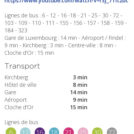
https://www.youtube.com/watch?v=rSJ_7Tit2bc
Lignes de bus : 6 - 12 - 16 -18 - 21 - 25 - 30 - 72 -
103 - 109 - 110 - 111 - 155 - 156 - 157 - 158 - 159 -
184 - 323
Gare de Luxembourg : 14 min - Aéroport / Findel :
9 min - Kirchberg : 3 min - Centre-ville : 8 min -
Cloche d'Or : 15 min
Transport
Kirchberg
3 min
Hôtel de ville
8 min
Gare
14 min
Aéroport
9 min
Cloche d'Or
15 min
Lignes de bus
6
12
16
18
21
25
30
72