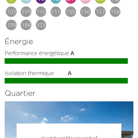
103
109
110
111
155
156
157
158
159
184
323
Énergie
Performance énergétique
A
Isolation thermique
A
Quartier