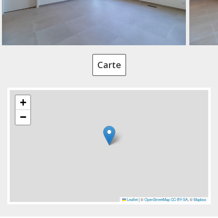
Carte
+
−
Leaflet
|
©
OpenStreetMap
CC-BY-SA
, ©
Mapbox