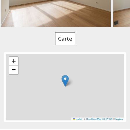
Carte
+
−
Leaflet
|
©
OpenStreetMap
CC-BY-SA
, ©
Mapbox