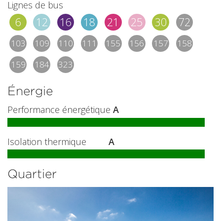
Lignes de bus
6
12
16
18
21
25
30
72
103
109
110
111
155
156
157
158
159
184
323
Énergie
Performance énergétique
A
Isolation thermique
A
Quartier