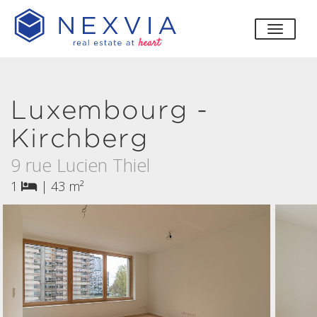
bascul
Luxembourg -
Kirchberg
9 rue Lucien Thiel
1
|
43 m²