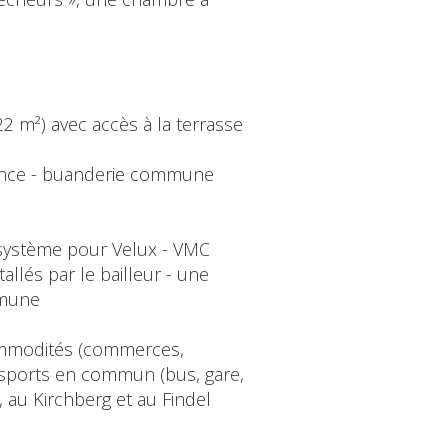
 22 m²) avec accès à la terrasse
ésidence - buanderie commune
t système pour Velux - VMC
allés par le bailleur - une
mmune
ommodités (commerces,
ransports en commun (bus, gare,
e, au Kirchberg et au Findel