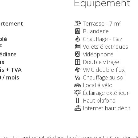
Équipement
rtement
Terrasse - 7 m²
Buanderie
blé
Chauffage - Gaz
²
Volets électriques
diate
Vidéophone
is
Double vitrage
is + TVA
VMC double-flux
0 / mois
Chauffage au sol
Local à vélo
Éclairage extérieur
Haut plafond
Internet haut débit
haut standing situé dans la résidence « Le Clos des 