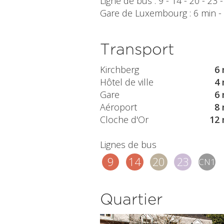
Ligne de bus : 9 - 14 - 20 - 23 
Gare de Luxembourg : 6 min - Aé
Transport
Kirchberg
6 
Hôtel de ville
4 
Gare
6 
Aéroport
8 
Cloche d'Or
12 
Lignes de bus
9
14
20
23
CN1
Quartier