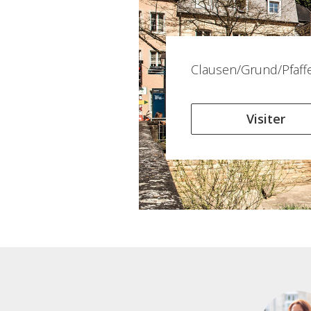
Clausen/Grund/Pfaff
Visiter