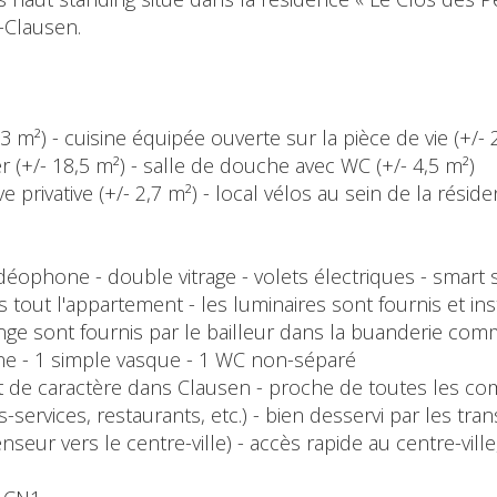
-Clausen.
- 3 m²) - cuisine équipée ouverte sur la pièce de vie (+/-
(+/- 18,5 m²) - salle de douche avec WC (+/- 4,5 m²)
cave privative (+/- 2,7 m²) - local vélos au sein de la r
vidéophone - double vitrage - volets électriques - smar
s tout l'appartement - les luminaires sont fournis et inst
inge sont fournis par le bailleur dans la buanderie co
enne - 1 simple vasque - 1 WC non-séparé
 de caractère dans Clausen - proche de toutes les c
-services, restaurants, etc.) - bien desservi par les t
nseur vers le centre-ville) - accès rapide au centre-vill