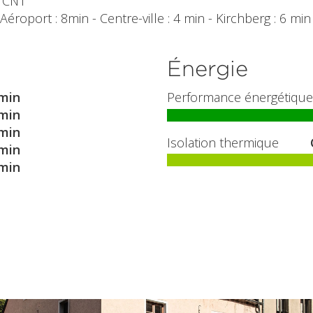
- CN1
roport : 8min - Centre-ville : 4 min - Kirchberg : 6 min
Énergie
min
Performance énergétique
min
min
Isolation thermique
min
min