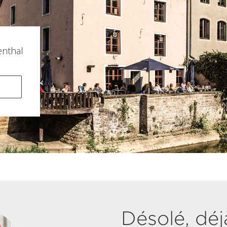
enthal
Désolé, déj