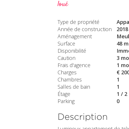
loué
Type de propriété
Appa
Année de construction
2018
Aménagement
Meu
Surface
48 m
Disponibilité
Immé
Caution
3 mo
Frais d'agence
1 mo
Charges
€ 20
Chambres
1
Salles de bain
1
Étage
1 / 2
Parking
0
Description
Lumineux appartement de très 