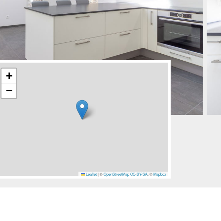
+
−
Leaflet
|
©
OpenStreetMap
CC-BY-SA
, ©
Mapbox