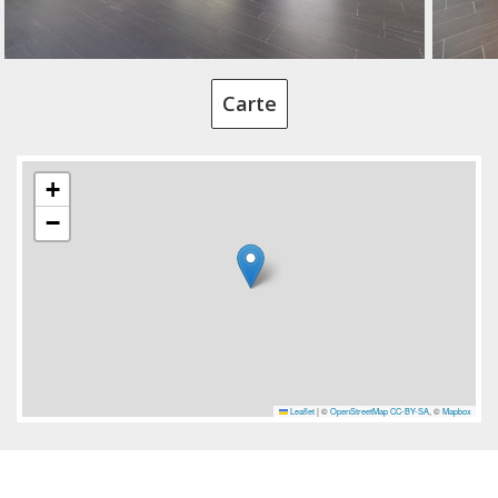
Carte
+
−
Leaflet
|
©
OpenStreetMap
CC-BY-SA
, ©
Mapbox