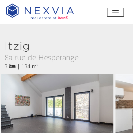
bascul
Itzig
8a rue de Hesperange
3
|
134 m²