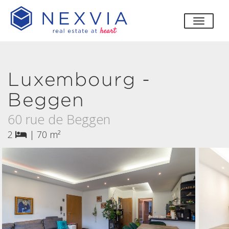
bascul
Luxembourg -
Beggen
60 rue de Beggen
2
|
70 m²