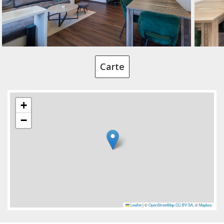
Carte
+
−
Leaflet
|
©
OpenStreetMap
CC-BY-SA
, ©
Mapbox