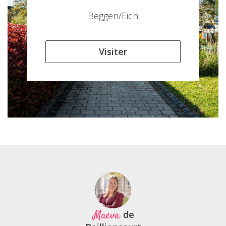
Beggen/Eich
Visiter
Maeva
de